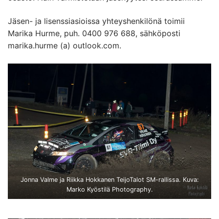
Liity jäseneksi
Jäsen- ja lisenssiasioissa yhteyshenkilönä toimii
Johtokunta
Marika Hurme, puh. 0400 976 688, sähköposti
Yhteystiedot
marika.hurme (a) outlook.com.
XXII Kangasniemi-Ralli
Rallikuulumisia
Infoa kilpailijoille
Tervetuloa yleisöksi!
Tulokset
Yhteistyössä
Jonna Valme ja Riikka Hokkanen TeijoTalot SM-rallissa. Kuva:
Marko Kyöstilä Photography.
Yhteystiedot/ralli