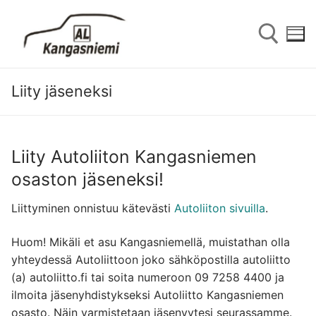
Hyppää
sisältöön
Liity jäseneksi
Hae:
Liity Autoliiton Kangasniemen
osaston jäseneksi!
Hae:
Liittyminen onnistuu kätevästi
Autoliiton sivuilla
.
Huom! Mikäli et asu Kangasniemellä, muistathan olla
Etusivu
yhteydessä Autoliittoon joko sähköpostilla autoliitto
(a) autoliitto.fi tai soita numeroon 09 7258 4400 ja
Historia
ilmoita jäsenyhdistykseksi Autoliitto Kangasniemen
osasto. Näin varmistetaan jäsenyytesi seurassamme.