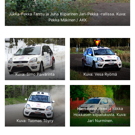
Jukka-Pekka Tanttu ja Juha Kuparinen Jari-Pekka -rallissa. Kuva:
Pekka Mäkinen / AKK
Kuva: Simo Päivärinta
Kuva: Vesa Ryömä
Harri Reinikaisen ja Riikka
Hokkasen kilpailukuvia. Kuva:
Kuva: Tuomas Töyry
Jari Nurminen.